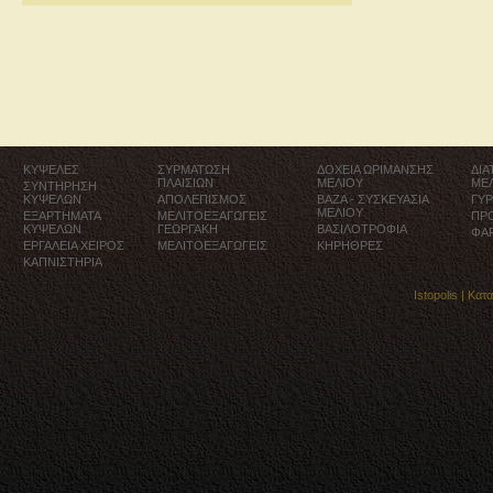
ΚΥΨΕΛΕΣ
ΣΥΡΜΑΤΩΣΗ
ΔΟΧΕΙΑ ΩΡΙΜΑΝΣΗΣ
ΔΙ
ΠΛΑΙΣΙΩΝ
ΜΕΛΙΟΥ
ΜΕ
ΣΥΝΤΗΡΗΣΗ
ΚΥΨΕΛΩΝ
ΑΠΟΛΕΠΙΣΜΟΣ
ΒΑΖΑ - ΣΥΣΚΕΥΑΣΙΑ
ΓΥ
ΜΕΛΙΟΥ
ΕΞΑΡΤΗΜΑΤΑ
ΜΕΛΙΤΟΕΞΑΓΩΓΕΙΣ
ΠΡ
ΚΥΨΕΛΩΝ
ΓΕΩΡΓΑΚΗ
ΒΑΣΙΛΟΤΡΟΦΙΑ
ΦΑ
ΕΡΓΑΛΕΙΑ ΧΕΙΡΟΣ
ΜΕΛΙΤΟΕΞΑΓΩΓΕΙΣ
ΚΗΡΗΘΡΕΣ
ΚΑΠΝΙΣΤΗΡΙΑ
Istopolis |
Κατ