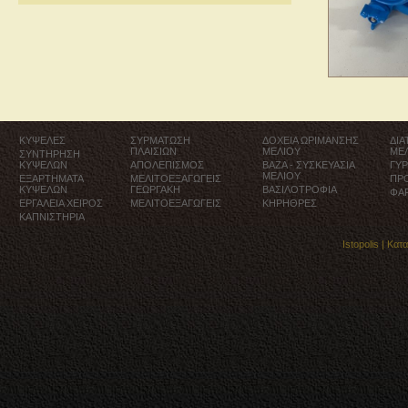
ΚΥΨΕΛΕΣ
ΣΥΡΜΑΤΩΣΗ
ΔΟΧΕΙΑ ΩΡΙΜΑΝΣΗΣ
ΔΙ
ΠΛΑΙΣΙΩΝ
ΜΕΛΙΟΥ
ΜΕ
ΣΥΝΤΗΡΗΣΗ
ΚΥΨΕΛΩΝ
ΑΠΟΛΕΠΙΣΜΟΣ
ΒΑΖΑ - ΣΥΣΚΕΥΑΣΙΑ
ΓΥ
ΜΕΛΙΟΥ
ΕΞΑΡΤΗΜΑΤΑ
ΜΕΛΙΤΟΕΞΑΓΩΓΕΙΣ
ΠΡ
ΚΥΨΕΛΩΝ
ΓΕΩΡΓΑΚΗ
ΒΑΣΙΛΟΤΡΟΦΙΑ
ΦΑ
ΕΡΓΑΛΕΙΑ ΧΕΙΡΟΣ
ΜΕΛΙΤΟΕΞΑΓΩΓΕΙΣ
ΚΗΡΗΘΡΕΣ
ΚΑΠΝΙΣΤΗΡΙΑ
Istopolis |
Κατ