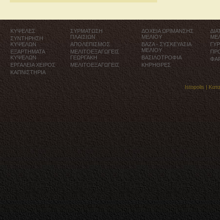
ΚΥΨΕΛΕΣ
ΣΥΡΜΑΤΩΣΗ
ΔΟΧΕΙΑ ΩΡΙΜΑΝΣΗΣ
ΔΙ
ΠΛΑΙΣΙΩΝ
ΜΕΛΙΟΥ
ΜΕ
ΣΥΝΤΗΡΗΣΗ
ΚΥΨΕΛΩΝ
ΑΠΟΛΕΠΙΣΜΟΣ
ΒΑΖΑ - ΣΥΣΚΕΥΑΣΙΑ
ΓΥ
ΜΕΛΙΟΥ
ΕΞΑΡΤΗΜΑΤΑ
ΜΕΛΙΤΟΕΞΑΓΩΓΕΙΣ
ΠΡ
ΚΥΨΕΛΩΝ
ΓΕΩΡΓΑΚΗ
ΒΑΣΙΛΟΤΡΟΦΙΑ
ΦΑ
ΕΡΓΑΛΕΙΑ ΧΕΙΡΟΣ
ΜΕΛΙΤΟΕΞΑΓΩΓΕΙΣ
ΚΗΡΗΘΡΕΣ
ΚΑΠΝΙΣΤΗΡΙΑ
Istopolis |
Κατ