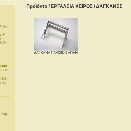
Προϊόντα
/
ΕΡΓΑΛΕΙΑ ΧΕΙΡΟΣ
/
ΔΑΓΚΑΝΕΣ
8/26
ΣΤΑ
Σ
8/26
ΔΑΓΚΑΝΑ ΠΛΑΙΣΙΩΝ ΑΠΛΗ
6 και
26 θα
 και
6 θα
10πμ