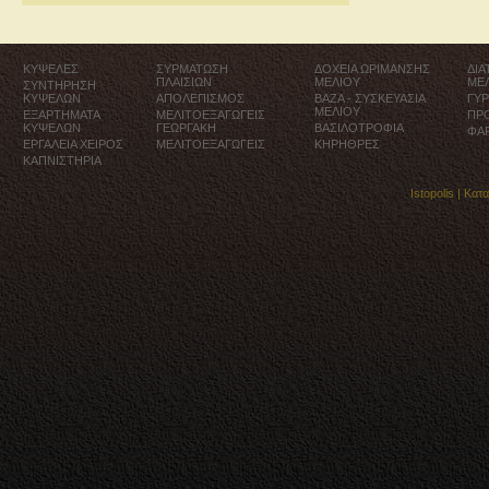
ΚΥΨΕΛΕΣ
ΣΥΡΜΑΤΩΣΗ
ΔΟΧΕΙΑ ΩΡΙΜΑΝΣΗΣ
ΔΙ
ΠΛΑΙΣΙΩΝ
ΜΕΛΙΟΥ
ΜΕ
ΣΥΝΤΗΡΗΣΗ
ΚΥΨΕΛΩΝ
ΑΠΟΛΕΠΙΣΜΟΣ
ΒΑΖΑ - ΣΥΣΚΕΥΑΣΙΑ
ΓΥ
ΜΕΛΙΟΥ
ΕΞΑΡΤΗΜΑΤΑ
ΜΕΛΙΤΟΕΞΑΓΩΓΕΙΣ
ΠΡ
ΚΥΨΕΛΩΝ
ΓΕΩΡΓΑΚΗ
ΒΑΣΙΛΟΤΡΟΦΙΑ
ΦΑ
ΕΡΓΑΛΕΙΑ ΧΕΙΡΟΣ
ΜΕΛΙΤΟΕΞΑΓΩΓΕΙΣ
ΚΗΡΗΘΡΕΣ
ΚΑΠΝΙΣΤΗΡΙΑ
Istopolis |
Κατ