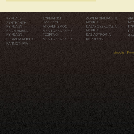
ΚΥΨΕΛΕΣ
ΣΥΡΜΑΤΩΣΗ
ΔΟΧΕΙΑ ΩΡΙΜΑΝΣΗΣ
ΔΙ
ΠΛΑΙΣΙΩΝ
ΜΕΛΙΟΥ
ΜΕ
ΣΥΝΤΗΡΗΣΗ
ΚΥΨΕΛΩΝ
ΑΠΟΛΕΠΙΣΜΟΣ
ΒΑΖΑ - ΣΥΣΚΕΥΑΣΙΑ
ΓΥ
ΜΕΛΙΟΥ
ΕΞΑΡΤΗΜΑΤΑ
ΜΕΛΙΤΟΕΞΑΓΩΓΕΙΣ
ΠΡ
ΚΥΨΕΛΩΝ
ΓΕΩΡΓΑΚΗ
ΒΑΣΙΛΟΤΡΟΦΙΑ
ΦΑ
ΕΡΓΑΛΕΙΑ ΧΕΙΡΟΣ
ΜΕΛΙΤΟΕΞΑΓΩΓΕΙΣ
ΚΗΡΗΘΡΕΣ
ΚΑΠΝΙΣΤΗΡΙΑ
Istopolis |
Κατ