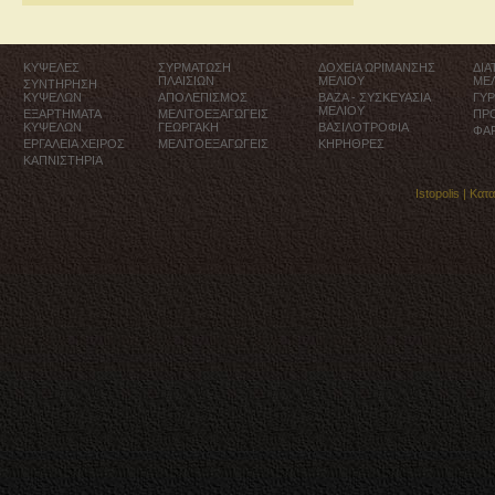
ΚΥΨΕΛΕΣ
ΣΥΡΜΑΤΩΣΗ
ΔΟΧΕΙΑ ΩΡΙΜΑΝΣΗΣ
ΔΙ
ΠΛΑΙΣΙΩΝ
ΜΕΛΙΟΥ
ΜΕ
ΣΥΝΤΗΡΗΣΗ
ΚΥΨΕΛΩΝ
ΑΠΟΛΕΠΙΣΜΟΣ
ΒΑΖΑ - ΣΥΣΚΕΥΑΣΙΑ
ΓΥ
ΜΕΛΙΟΥ
ΕΞΑΡΤΗΜΑΤΑ
ΜΕΛΙΤΟΕΞΑΓΩΓΕΙΣ
ΠΡ
ΚΥΨΕΛΩΝ
ΓΕΩΡΓΑΚΗ
ΒΑΣΙΛΟΤΡΟΦΙΑ
ΦΑ
ΕΡΓΑΛΕΙΑ ΧΕΙΡΟΣ
ΜΕΛΙΤΟΕΞΑΓΩΓΕΙΣ
ΚΗΡΗΘΡΕΣ
ΚΑΠΝΙΣΤΗΡΙΑ
Istopolis |
Κατ