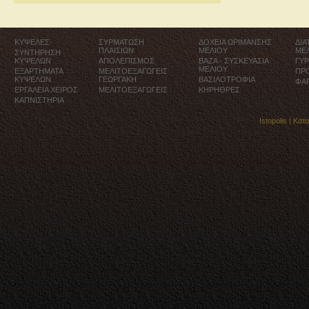
ΚΥΨΕΛΕΣ
ΣΥΡΜΑΤΩΣΗ
ΔΟΧΕΙΑ ΩΡΙΜΑΝΣΗΣ
ΔΙ
ΠΛΑΙΣΙΩΝ
ΜΕΛΙΟΥ
ΜΕ
ΣΥΝΤΗΡΗΣΗ
ΚΥΨΕΛΩΝ
ΑΠΟΛΕΠΙΣΜΟΣ
ΒΑΖΑ - ΣΥΣΚΕΥΑΣΙΑ
ΓΥ
ΜΕΛΙΟΥ
ΕΞΑΡΤΗΜΑΤΑ
ΜΕΛΙΤΟΕΞΑΓΩΓΕΙΣ
ΠΡ
ΚΥΨΕΛΩΝ
ΓΕΩΡΓΑΚΗ
ΒΑΣΙΛΟΤΡΟΦΙΑ
ΦΑ
ΕΡΓΑΛΕΙΑ ΧΕΙΡΟΣ
ΜΕΛΙΤΟΕΞΑΓΩΓΕΙΣ
ΚΗΡΗΘΡΕΣ
ΚΑΠΝΙΣΤΗΡΙΑ
Istopolis |
Κατ