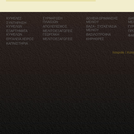
ΚΥΨΕΛΕΣ
ΣΥΡΜΑΤΩΣΗ
ΔΟΧΕΙΑ ΩΡΙΜΑΝΣΗΣ
ΔΙ
ΠΛΑΙΣΙΩΝ
ΜΕΛΙΟΥ
ΜΕ
ΣΥΝΤΗΡΗΣΗ
ΚΥΨΕΛΩΝ
ΑΠΟΛΕΠΙΣΜΟΣ
ΒΑΖΑ - ΣΥΣΚΕΥΑΣΙΑ
ΓΥ
ΜΕΛΙΟΥ
ΕΞΑΡΤΗΜΑΤΑ
ΜΕΛΙΤΟΕΞΑΓΩΓΕΙΣ
ΠΡ
ΚΥΨΕΛΩΝ
ΓΕΩΡΓΑΚΗ
ΒΑΣΙΛΟΤΡΟΦΙΑ
ΦΑ
ΕΡΓΑΛΕΙΑ ΧΕΙΡΟΣ
ΜΕΛΙΤΟΕΞΑΓΩΓΕΙΣ
ΚΗΡΗΘΡΕΣ
ΚΑΠΝΙΣΤΗΡΙΑ
Istopolis |
Κατ